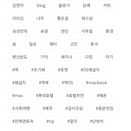
김연아
blog
블로거
담배
커피
리더십
나무
좋은글
워크샵
삼성전자
공원
연인
지하철
풍경
곰
일상
재미
고민
휴가
변산반도
기억
세미나
다짐
아기
#맥
#초기화
#포맷
#OS재설치
#재설치
#맥북
#맥OS
#macbook
#mac
#롯데호텔
#호텔추천
#해온
#가족여행
#제주
#갈치조림
#중문맛집
#천제연토속
#tip
#절약
#난방비