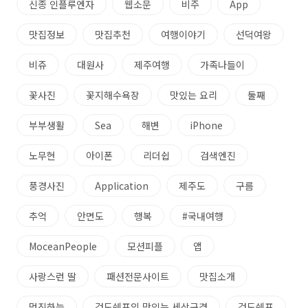
신종 인플루엔자
웹소문
비주
App
맛집정보
맛집추천
여행이야기
선덕여왕
비쥬
대원사
제주여행
가족나들이
꽃사진
꽃지해수욕장
맛있는 요리
둘째
부부생활
Sea
해변
iPhone
노무현
아이폰
리더쉽
검색엔진
풍경사진
Application
제주도
구름
추억
안면도
행복
#국내여행
MoceanPeople
모션피플
앱
사랑스런 딸
패션전문사이트
맛집소개
멋진하늘
검도쉐프의 맛있는 세상구경
검도쉐프