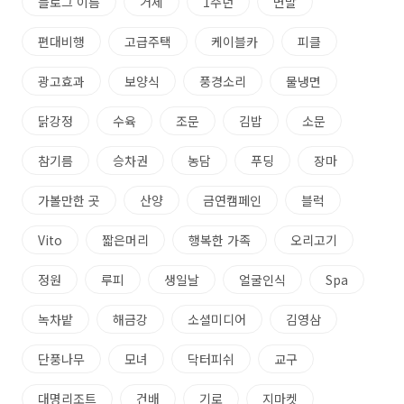
블로그 이름
거제
1주년
면발
편대비행
고급주택
케이블카
피클
광고효과
보양식
풍경소리
물냉면
닭강정
수육
조문
김밥
소문
참기름
승차권
농담
푸딩
장마
가볼만한 곳
산양
금연캠페인
블럭
Vito
짧은머리
행복한 가족
오리고기
정원
루피
생일날
얼굴인식
Spa
녹차밭
해금강
소셜미디어
김영삼
단풍나무
모녀
닥터피쉬
교구
대명리조트
건배
기로
지마켓