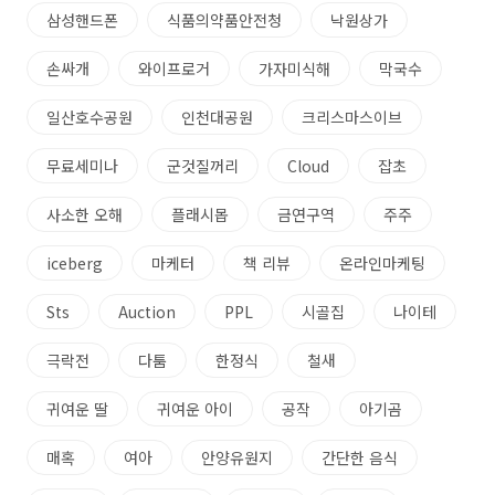
삼성핸드폰
식품의약품안전청
낙원상가
손싸개
와이프로거
가자미식해
막국수
일산호수공원
인천대공원
크리스마스이브
무료세미나
군것질꺼리
Cloud
잡초
사소한 오해
플래시몹
금연구역
주주
iceberg
마케터
책 리뷰
온라인마케팅
Sts
Auction
PPL
시골집
나이테
극락전
다툼
한정식
철새
귀여운 딸
귀여운 아이
공작
아기곰
매혹
여아
안양유원지
간단한 음식