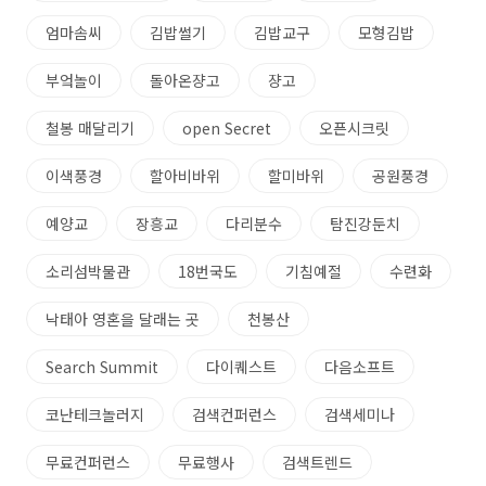
엄마솜씨
김밥썰기
김밥교구
모형김밥
부엌놀이
돌아온쟝고
쟝고
철봉 매달리기
open Secret
오픈시크릿
이색풍경
할아비바위
할미바위
공원풍경
예양교
장흥교
다리분수
탐진강둔치
소리섬박물관
18번국도
기침예절
수련화
낙태아 영혼을 달래는 곳
천봉산
Search Summit
다이퀘스트
다음소프트
코난테크놀러지
검색컨퍼런스
검색세미나
무료컨퍼런스
무료행사
검색트렌드