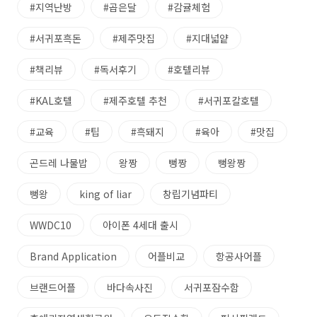
#지역난방
#곱은달
#감귤체험
#서귀포흑돈
#제주맛집
#지대넓얕
#책리뷰
#독서후기
#호텔리뷰
#KAL호텔
#제주호텔 추천
#서귀포칼호텔
#교육
#팁
#흑돼지
#육아
#맛집
곤드레 나물밥
왕짱
뻥짱
뻥왕짱
뻥왕
king of liar
창립기념파티
WWDC10
아이폰 4세대 출시
Brand Application
어플비교
항공사어플
브랜드어플
바다속사진
서귀포잠수함