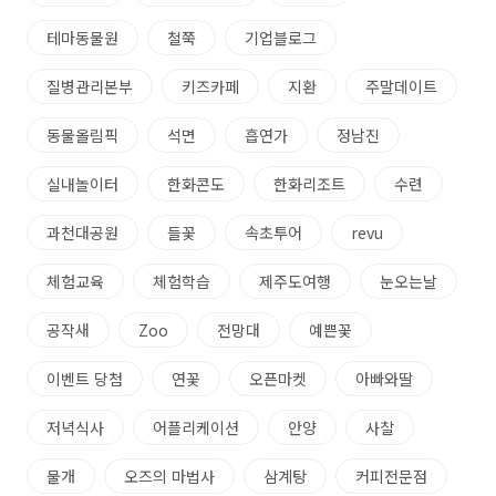
테마동물원
철쭉
기업블로그
질병관리본부
키즈카페
지환
주말데이트
동물올림픽
석면
흡연가
정남진
실내놀이터
한화콘도
한화리조트
수련
과천대공원
들꽃
속초투어
revu
체험교육
체험학습
제주도여행
눈오는날
공작새
Zoo
전망대
예쁜꽃
이벤트 당첨
연꽃
오픈마켓
아빠와딸
저녁식사
어플리케이션
안양
사찰
물개
오즈의 마법사
삼계탕
커피전문점