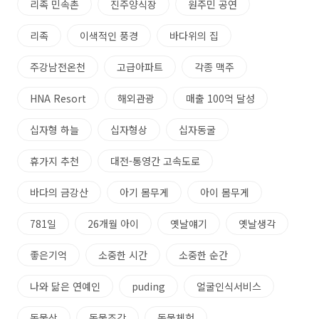
리족 민속촌
진주양식장
원주민 공연
리족
이색적인 풍경
바다위의 집
주강남전온천
고급아파트
각종 맥주
HNA Resort
해외관광
매출 100억 달성
십자형 하늘
십자형상
십자동굴
휴가지 추천
대전-통영간 고속도로
바다의 금강산
아기 몸무게
아이 몸무게
781일
26개월 아이
옛날얘기
옛날생각
좋은기억
소중한 시간
소중한 순간
나와 닮은 연예인
puding
얼굴인식서비스
동물상
동물조각
동물체험