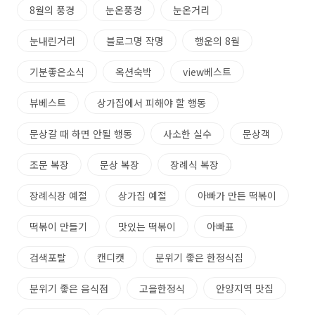
8월의 풍경
눈온풍경
눈온거리
눈내린거리
블로그명 작명
행운의 8월
기분좋은소식
옥션숙박
view베스트
뷰베스트
상가집에서 피해야 할 행동
문상갈 때 하면 안될 행동
사소한 실수
문상객
조문 복장
문상 복장
장례식 복장
장례식장 예절
상가집 예절
아빠가 만든 떡볶이
떡볶이 만들기
맛있는 떡볶이
아빠표
검색포탈
캔디캣
분위기 좋은 한정식집
분위기 좋은 음식점
고을한정식
안양지역 맛집