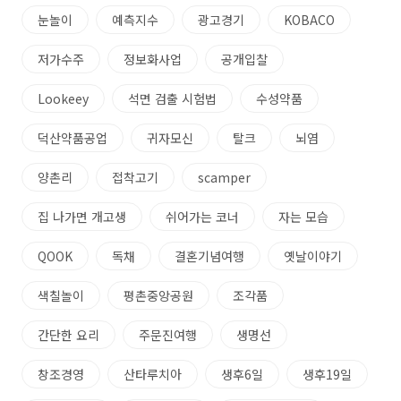
눈놀이
예측지수
광고경기
KOBACO
저가수주
정보화사업
공개입찰
Lookeey
석면 검출 시험법
수성약품
덕산약품공업
귀자모신
탈크
뇌염
양촌리
접착고기
scamper
집 나가면 개고생
쉬어가는 코너
자는 모습
QOOK
독채
결혼기념여행
옛날이야기
색칠놀이
평촌중앙공원
조각품
간단한 요리
주문진여행
생명선
창조경영
산타루치아
생후6일
생후19일