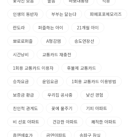
꽃사진 모음
놀음
바보대통령
석공
인생의 동반자
부부는 닮는다
파페포포메모리즈
란도라
퍼즐하는 아이
21개월 아이
뽀로로퍼즐
A형감염
송도연장선
시간낭비
교통카드 재충전
1회용 교통카드 이용자
후불제 교통카드
승차요금
운임요금
1회용 교통카드 이용방법
보증금 환급
우리집 공사중
낯선 경험
친인척 관계도
꽃에 물주기
기피 아파트
비 선호 아파트
건강한 아파트
쾌적한 아파트
흡연애호가
금연아파트
송파구 잠실