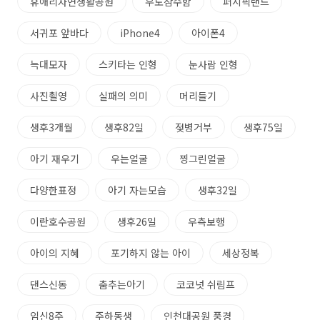
휴애리자연생활공원
우도잠수함
퍼시픽랜드
서귀포 앞바다
iPhone4
아이폰4
늑대모자
스키타는 인형
눈사람 인형
사진쵤영
실패의 의미
머리들기
생후3개월
생후82일
젖병거부
생후75일
아기 재우기
우는얼굴
찡그린얼굴
다양한표정
아기 자는모습
생후32일
이란호수공원
생후26일
우측보행
아이의 지혜
포기하지 않는 아이
세상정복
댄스신동
춤추는아기
코코넛 쉬림프
임신8주
주하동생
인천대공원 풍경