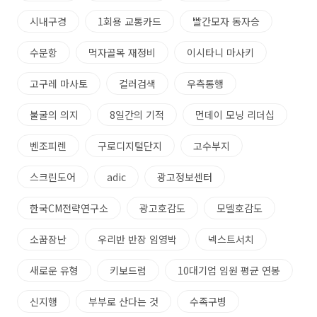
시내구경
1회용 교통카드
빨간모자 동자승
수문항
먹자골목 재정비
이시타니 마사키
고구레 마사토
컬러검색
우측통행
불굴의 의지
8일간의 기적
먼데이 모닝 리더십
벤조피렌
구로디지털단지
고수부지
스크린도어
adic
광고정보센터
한국CM전략연구소
광고호감도
모델호감도
소꿉장난
우리반 반장 임영박
넥스트서치
새로운 유형
키보드럼
10대기업 임원 평균 연봉
신지행
부부로 산다는 것
수족구병