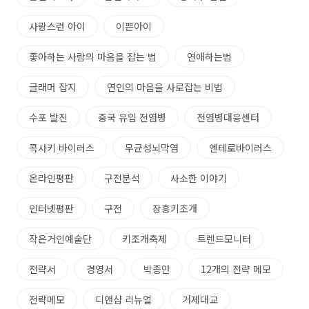
사랑스런 아이
이쁜아이
좋아하는 사람의 마음을 잡는 법
연애하는법
글래머 잡지
연인의 마음을 사로잡는 비법
수포 발진
중국 유입 전염병
전염병대응센터
콕사키 바이러스
무균성뇌막염
엔테로바이러스
온라인평판
구전분석
사소한 이야기
인터넷평판
구전
장흥키조개
작은거인예술단
키조개축제
트렌드모니터
전략서
경영서
박종안
12개의 전략 메모
전략메모
디앤샵 리뉴얼
거제대교