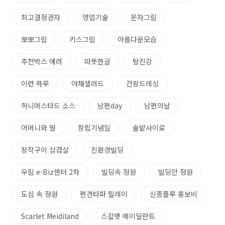
최고결정권자
영업기술
문자그림
뽀뽀그림
키스그림
아름다운모습
추천박스 에러
따뜻한글
탐진강
이런 하루
야채샐러드
간장드레싱
허니머스타드 소스
남편day
남편의날
어머니와 딸
창립기념일
솔밭사이로
장작구이 삽겹살
친환경빌딩
우림 e-Biz센터 2차
빌딩속 정원
빌딩안 정원
도심 속 정원
편견타파 릴레이
신종플루 홍보비
Scarlet Meidiland
스칼렛 메이딜란트