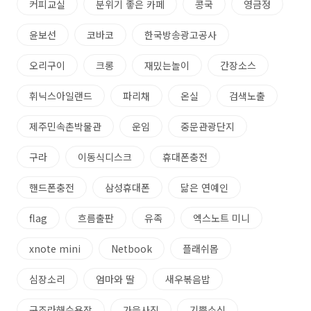
커피교실
분위기 좋은 카페
콩국
영금정
윤보선
코바코
한국방송광고공사
오리구이
크롱
재밌는놀이
간장소스
휘닉스아일랜드
파리채
온실
검색노출
제주민속촌박물관
운임
중문관광단지
구라
이동식디스크
휴대폰충전
핸드폰충전
삼성휴대폰
닮은 연예인
flag
흐름출판
유족
엑스노트 미니
xnote mini
Netbook
플래쉬몹
심장소리
엄마와 딸
새우볶음밥
구조라해수욕장
가을사진
기쁜소식