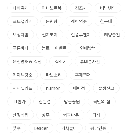
나비축제
미니노트북
경조사
비빔냉면
포토갤러리
동명항
레이업슛
한근태
보성차밭
섭지코지
인플루엔자
태양충전
푸른바다
블로그 이벤트
연애방법
운전면허증 갱신
집짓기
휴대폰사진
데이트장소
파도소리
훈제연어
연어샐러드
humor
애련정
출생신고
11번가
삼일절
탑골공원
국민의 힘
한정식집
상주
커피나무
퇴사
맞수
Leader
기차놀이
평균연봉