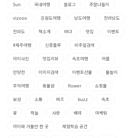
Sun
국내여행
블로그
주말나들이
vizooo
강원도여행
남도여행
전라남도
전라도
책소개
바다
맛집
이벤트
#제주여행
신종플루
비주얼검색
아이사진
맛집리뷰
속초여행
어플
안양천
이미지검색
이벤트선물
물놀이
추억여행
동물원
flower
쇼핑몰
보성
소통
버즈
buzz
속초
꽃
하늘
사랑
배려
마케팅
아이와 가볼만 한 곳
체험학습 공간