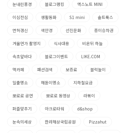
눈내린풍경
블로그랭킹
엑스노트 MINI
이심전심
생활동화
S1 mini
솔트룩스
면허갱신
색안경
선진문화
종이승차권
겨울연가 촬영지
식사대용
비온뒤 하늘
속초앞바다
블로그이벤트
LIKE.COM
맥카페
패션검색
보증료
블럭놀이
일출명소
해돋이명소
지하철요금
뽀로로 공연
뽀로로 동영상
라볶이
퍼즐맞추기
아크로타워
d&shop
눈속의세상
한려해상국립공원
Pizzahut