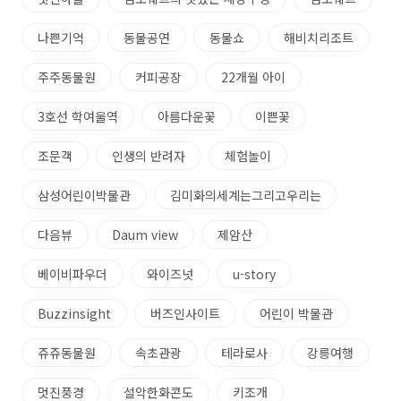
나쁜기억
동물공연
동물쇼
해비치리조트
주주동물원
커피공장
22개월 아이
3호선 학여울역
아름다운꽃
이쁜꽃
조문객
인생의 반려자
체험놀이
삼성어린이박물관
김미화의세계는그리고우리는
다음뷰
Daum view
제암산
베이비파우더
와이즈넛
u-story
Buzzinsight
버즈인사이트
어린이 박물관
쥬쥬동물원
속초관광
테라로사
강릉여행
멋진풍경
설악한화콘도
키조개