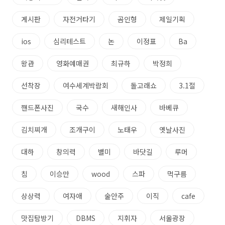
게시판
자전거타기
곰인형
제일기획
ios
심리테스트
논
이정표
Ba
왕관
영화예매권
최규하
박정희
선착장
여수세계박람회
돌고래쇼
3.1절
핸드폰사진
국수
새해인사
바베큐
김치찌개
조개구이
노태우
옛날사진
대하
창의력
별미
바닷길
루머
침
이승만
wood
스파
먹구름
상상력
여자애
술안주
이직
cafe
맛집탐방기
DBMS
지휘자
서울광장