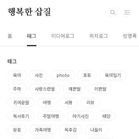
본문 바로가기
행복한 삽질
홈
태그
미디어로그
위치로그
방명록
태그
육아
사진
photo
포토
육아일기
주하
사랑스런딸
예쁜딸
이쁜딸
귀여운딸
여행
서평
리뷰
독서후기
주말여행
아기사진
태양
장흥
가족여행
독후감
나들이