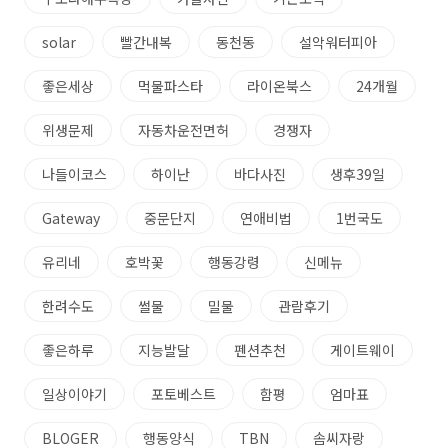
solar
빨간내복
동천동
설악워터피아
좋은세상
먹물파스타
라이온북스
24개월
위생문제
자동차운전면허
경쟁자
나들이코스
하이난
바다사진
생후39일
Gateway
중문단지
연애비법
1번국도
유리네
호박꽃
행동강령
신메뉴
한려수도
썰물
밀물
관람후기
좋은하루
지능발달
펜션추천
게이트웨이
일상이야기
포토베스트
함평
엄마표
BLOGER
행동양식
TBN
솜씨자랑