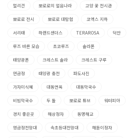
멀리건
뽀로로의 얼음나라
고양 꽃 전시관
뽀로로 전시
뽀로로 대탐험
코엑스 지하
서리태
하랜드샌더스
TERAROSA
덕만
루즈 바른 모습
초코루즈
솔라폰
태양광폰
크레스트 솔라
크레스트 구루
연금정
태양광 충전
파도사진
가자미식혜
대동면옥
대동막국수
비빔막국수
두 돌
뽀로로 튜브
워터피아
경치 좋은곳
해상정자
동명해교
영금정전망대
속초등대전망대
해돋이정자