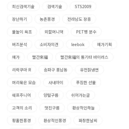
최신검색기술
검색기술
STS2009
장난하기
농촌풍경
전라남도 장흥
물놀이 욕조
외할머니댁
PET병 분수
버즈분석
소비자의견
leebok
예가기획
예가
빨간來福
빨간來福의 통기타 바이러스
리락쿠마 R
송파구 풍납동
유천칡냉면
머리묶은 모습
사내아이
푸짐한 선물
쉐프주니어
양털구름
쉬어가는글
고객의 소리
멋진구름
환상적인하늘
황홀한풍경
환상적인풍경
화창한날씨