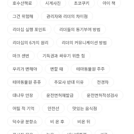
호수산책로
시계사진
초코쿠키
아이 책
그건 위험해
관리자와 리더의 차이점
리더십 실행 포인트
리더들의 동기부여 방법
리더십의 6가지 원리
리더의 커뮤니케이션 방법
마크 샌번
기득권과 싸우기 위한 힘
우리가 변해야
변할 때
테마동물원 주주
테마동물원 쥬쥬
추모사 반대 이유
전경차
대나무 만장
운전면허재발급
운전면허적성검사
어릴 적 기억
안전선
맛있는 음식점
덕수궁 분향소
비 온 후
비온 뒤