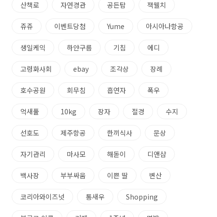
산책로
자연경관
공든탑
잭웰치
쥬쥬
이벤트당첨
Yume
아시아나항공
생일케익
하얀구름
기침
에디
고령화사회
ebay
조각상
장례
호수공원
회무침
흡연자
폭우
억새풀
10kg
장자
절경
수지
선호도
제주항공
한끼식사
문상
자기관리
마사모
해돋이
디앤샵
백사장
부부싸움
이쁜 딸
변산
코리아와이즈넛
통새우
Shopping