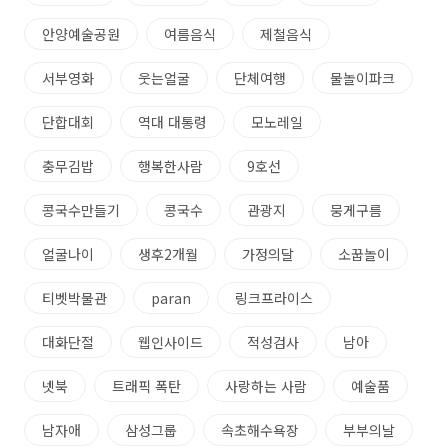
안양예술공원
여름음식
제철음식
서부영화
웃는얼굴
단체여행
물놀이파크
단합대회
역대 대통령
모노레일
충무김밥
행복한사람
9호선
콩국수만들기
콩국수
관광지
뭉게구름
얼굴나이
생후2개월
가정의달
소꿉놀이
티벳박물관
paran
링크프라이스
대화단절
웹인사이드
적성검사
남아
넷북
트래픽 폭탄
사랑하는 사람
예술품
남자애
삼성그룹
속초해수욕장
부부의날