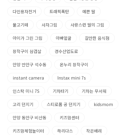
다인용자전거
트래픽폭탄
예쁜 딸
물고기떼
사자그림
사랑스런 딸의 그림
아이가 그린 그림
아빠얼굴
갈만한 음식점
장작구이 삼겹살
경수산업도로
안양 만안구 석수동
온누리 장작구이
instant camera
Instax mini 7s
인스탁 미니 7S
기차타기
기차는 무서워
고리 던지기
스티로폼 공 던지기
kidsmom
안양 동안구 비산동
키즈맘센터
키즈맘체험놀이터
하리다스
작은배려