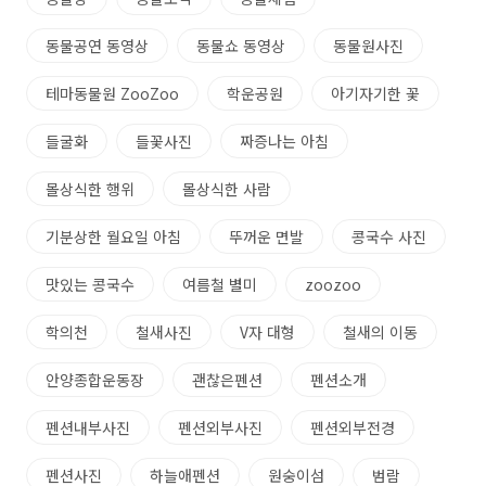
동물공연 동영상
동물쇼 동영상
동물원사진
테마동물원 ZooZoo
학운공원
아기자기한 꽃
들굴화
들꽃사진
짜증나는 아침
몰상식한 행위
몰상식한 사람
기분상한 월요일 아침
뚜꺼운 면발
콩국수 사진
맛있는 콩국수
여름철 별미
zoozoo
학의천
철새사진
V자 대형
철새의 이동
안양종합운동장
괜찮은펜션
펜션소개
펜션내부사진
펜션외부사진
펜션외부전경
펜션사진
하늘애펜션
원숭이섬
범람