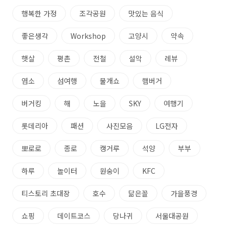
행복한 가정
조각공원
맛있는 음식
좋은생각
Workshop
고양시
약속
햇살
평촌
전철
설악
레뷰
염소
섬여행
물개쇼
햄버거
버거킹
해
노을
SKY
여행기
롯데리아
패션
사진모음
LG전자
뽀로로
종로
캥거루
석양
부부
하루
놀이터
원숭이
KFC
티스토리 초대장
호수
닮은꼴
가을풍경
쇼핑
데이트코스
당나귀
서울대공원