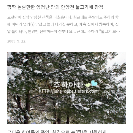
깜짝 놀랄만한 엄청난 양의 안양천 물고기떼 광경
오랫만에 집앞 안양천 산책을 나섰습니다. 최근에는 주말에도 주하와 함
께 어딘가 멀리(?) 맘잡고 놀러 나가질 못하고, 계속 집에서 방콕하며, 집
앞 놀이터나, 안양천 산책하는게 전부네요... 근데...주하가 "물고기 보러
가자!" 하는군요.... 저는 '무슨 물고기?' 하는 표정으로 주하 엄마를 쳐다
2009. 9. 22.
봤더니.... 저쪽 다리 밑에 가면 큰 물고기들이 엄청 많다는 것입니다...
평소, 주중에 주하와 안양천 산책을 자주하는데, 특이하게...저쪽편에 있
는 다리 밑에만 엄청 큰 물고기들이 굉장히 많다고 하더군요... 그래서...
물고기를 보러, 다리 향했습니다.... 다리에 도착하여, 다리 밑의 안양천
을 바라보았더니....오~~~ 장난 아니네요~~ 정말 물고기들이 엄청 많습
니다... 큰 물고기들부터...새끼로 보이는 ..
무더운 한여름의 폭염..설경으로 눈(目)을 시원하게..