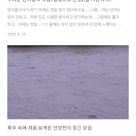
많이들 더우시죠?? 어제는 정말 많이 덥더라구요.... 나름...저는 더위도
많이 안타고...저희 집도 시원한 편이라고 생각하는데... 그럼에도 불구
하고...어제는 정말...ㅜㅜ 올해는 많이 덥지 않아서 더 덥게 느껴지는 걸
까요? 어쨌거나...오늘도 많이 덥다는군요...폭염주의보라나요... 전...이
2009. 8. 10.
제 외근을 나갈건데... 왠지 오늘은...더위가 무서워 나가기가 싫어지네
요...ㅎㅎ... 무더운 여름...눈(目)이라도 시원하시라고... 지난 겨울..눈
(雪) 내린 거리 풍경을 찍었던 설경 사진을 몇 장 올려봅니다...^^ 모두
들...더위 먹지 마시고.. 건강들 조심하시길 바랍니다...^^ 안양 평촌에
있는 학운공원의 모습입니다... 안양천과 이어지는 학의천인데요...눈에
덥혀 길이 잘 안보이는군요~~ 여기는..
폭우 속에 처음 보게된 안양천의 잠긴 모습