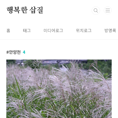
본문 바로가기
행복한 삽질
홈
태그
미디어로그
위치로그
방명록
안양천
4