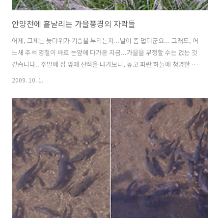
안양천에 흩날리는 가을풍경의 자락들
어제, 그제는 늦더위가 기승을 부리는지...날이 좀 덥더군요... 그래도, 어
느새 추석 명절이 바로 눈앞에 다가온 지금...가을을 부정할 수는 없는 것
같습니다.. 주말에 집 앞에 산책을 나가보니, 높고 파란 하늘에 청명한 날
씨를 지닌 채, 온 세상을 아름답게 만드는 가을이란 넘은... 어느새 저희
2009. 10. 1.
집앞 안양천에도 깊숙히 그 발을 드리우고 있었습니다. 안양천에는 백로
(?) 한마리가 유유자적 여유를 즐기고 있군요.... (줌을 최대로 했는데도,
크게 담지 못했네요...ㅋ~) 가끔 청둥(?)오리들도 보이는데, 이날은 눈에
띄질 않습니다... 억새도 가을 바람에 그 물결이 출렁이고 있습니다.. 이
름을 알지 못하지만, 특이하게 생긴 꽃이 예쁘게 피어있군요.... 혹시, 이
꽃의 이름을 아시는분 계시나요? 강아지..