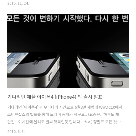
들이 대체로 그렇듯이 곤드레밥집 역시 넓은 공간을 자랑합니다.주차장
2015. 11. 24.
도 넓고 외관도 깔끔하여 일단 첫 인상은 괜찮습니다. 안으로 들어가니,
입구 바로 왼편으로 대기실이 보이네요.이날은 사람이 별로 없었지만, 평
소에는 꽤 많은 사람이 오나봅니다. 대기실도 따로 마련할 정도이니,아
님.. 공간이 남아서 만들어 놓은 건가...? 다른 날은 와보지 않아서 모르겠
네요... ㅎㅎ 그리고, 조금 지나면 카운터 뒤쪽으로 휴게실이 보입니다.야
외에 자리가 마련되어 있는데요. 꽤 넓은 공간이 있습니다. (사진이 사라
졌어요.. ..
기다리던 애플 아이폰4 (iPhone4) 의 출시 발표
기다리던 '아이폰4' 가 우리나라 시간으로 6월8일 새벽에 WWDC10에서
스티브잡스의 발표를 통해 드디어 공개가 됐군요.. (요즘은.. 하루도 채
안된...이시간에 올려도 벌써 뒷북인듯 합니다...ㅎㅎ) 정말로 모든 것이
다시 변할 것 같습니다. 처음 국내에 아이폰이 출시되었을 때처럼... 무엇
2010. 6. 8.