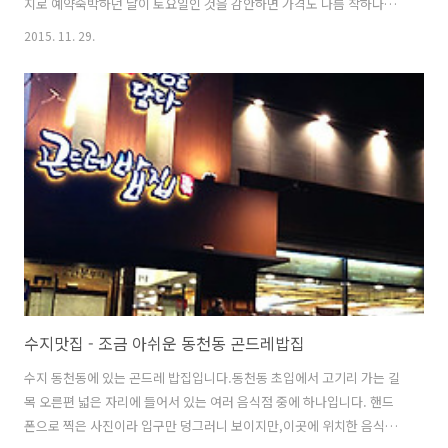
지로 예약숙박하던 날이 토요일인 것을 감안하면 가격도 나름 착하다다
만, 오래된 호텔이라 최신의 시설은 아니라서 좋은 시설을 원하는 분들에
2015. 11. 29.
게는 조금 아쉬울 수도 있을 듯 규모가 아주 크진 않으나 예쁜 정원도 가
지고 있고 제주올레길6코스의 길목에 위치하여 지리적으로 해변길을 산
책할 수 있는 곳 아이 둘을 데리고 자려니 가끔은 침대가 작은 곳은 불편
하기도 해서이번에는 온돌방을 선택근데.. 온돌이긴 하지만.. 참 아담하
다..문 앞에 조그마한 화장실을 제외하고 딱 위 사진의 모습이 전부그나
마 해변뷰도 아니어서 창문밖으로 보이는 것은 주차장 뿐. ㅠㅠ 로비도
공간이 크진 않지만 깔끔..
수지맛집 - 조금 아쉬운 동천동 곤드레밥집
수지 동천동에 있는 곤드레 밥집입니다.동천동 초입에서 고기리 가는 길
목 오른편 넓은 자리에 들어서 있는 여러 음식점 중에 하나입니다. 핸드
폰으로 찍은 사진이라 입구만 덩그러니 보이지만,이곳에 위치한 음식점