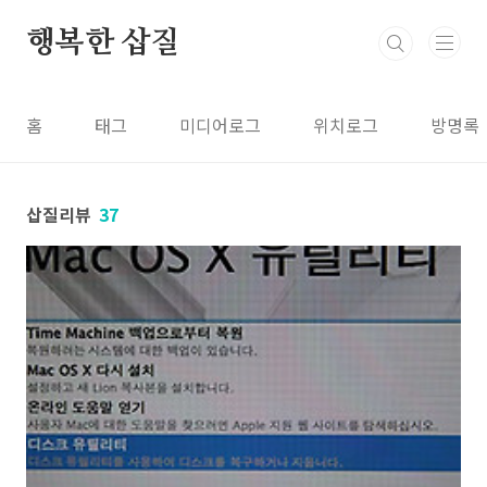
본문 바로가기
행복한 삽질
홈
태그
미디어로그
위치로그
방명록
삽질리뷰
37