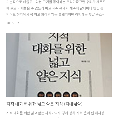
기본적으로 해물류보다는 고기를 좋아하는 우리가족그런 우리가 제주도
에 갔으니 빼놓을 수 없는게 바로 제주 흑돼지 제주에 갈때마다 딴건 못
먹어도 현지에서 꼭 먹고 와야만 하는 흑돼지이번 여행에는 첫날 숙소였
던 서귀포칼호텔에서 걸어서 5분 거리에 있는 고기집 에 들렀다. 평소에
2015. 12. 5.
는 일부러 맛집을 찾아 나섰으나 이번에는 현지에서 먹는 흑돼지니 어딜
가나 비슷할 것이라 생각하고 그냥 숙소에서 가까운 곳으로 고민없이
GO~서귀포칼호텔에서 걸어서 5분거리에 위치한 건물 앞 주차 공간은
충분하다근데.. 위치가 좀 외진걸까... 아님 대부분 칼호텔에서 걸어온 손
님만 있는 걸까...저녁 시간대인데 주차장에 차가 별로 없다 건물 외부에
도 앉을 수 있는 자리가 있다여름에는 밖에서 먹어도 좋을 듯 고기 가격
은 특별히 비싼 느낌은 ..
지적 대화를 위한 넓고 얕은 지식 (지대넓얕)
지적 대화를 위한 넓고 얕은 지식 - 역사.경제.정치.사회.윤리 편 채사장