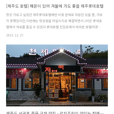
[제주도 호텔] 해온이 있어 겨울에 가도 좋을 제주롯데호텔
항상 가보고 싶었던 제주롯데호텔매번 비용 문제로 마음만 있을 뿐, 가보
지 못했었지만,이번에는 항공권을 마일리지로 해결하면서 1박은 롯데호
텔에서 여유를 즐길 수 있었다 롯데호텔 진입로에서 바라본 호텔야경야
자수 탓일까.. 여느 외국의 호텔같은 분위기에 고급스러움이 느껴진다 호
2015. 12. 27.
텔에 도착하면 발렛파킹을 해준다. 숙박 중 1회는 무료 발렛이라고 하니
원하는 타이밍에 부담없이 맡기면 된다 호텔 입구를 통과하면 정면으로
보이는 모습넓은 홀에 조형물 하나가 우리를 반긴다로비는 호텔기준 8층
에 위치한다 깔끔하고 여유로운 프론트 모습호텔에 들어서서 체크인을
하면서 제일 먼저 다가오는 느낌은... '와~ 직원들이 참 친절하다' 체크인
을 하는 동안 뒤에서 기다리고 있던 호텔 직원들이 짐을 받아주고선 엘리
베이터까지 안내해 준다..
제주도 서귀포 중문 근처 맛집 - 갈치조림이 맛있는 천제연토속 음식점