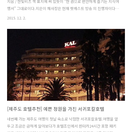
지음 / 한빛비즈 책 표지에 써 있듯이 "한 권으로 편안하게 즐기는 지식여
행서" 그대로이다.지은이 채사장은 현재 팟캐스트 방송 의 진행자이다.
지대넓얕은 최근에 알게되어 요즘은 거의 매일 이동중에 항상 듣고 있는
2015. 12. 2.
방송이다. 첫회부터 챙겨듣는 재미가 솔솔하다. 사실 이 책도 최근에 팟
캐스트 방송 을 즐겨 듣다가 책까지 사서 보게 되었다.우선 지은이 채사
장의 지식에 놀라지 않을 수 없다. 어떻게 이렇게 많은 것을 알까..그리고
어쩜 이렇게 쉽게 풀어서 썼을까..나처럼 인문학에 문외한에게는 딱 좋은
책이다.. 너무 편안하고 쉽게 읽어 내려갈 수 있다. 하나의 여행으로 표현
하며 라는 여행지를 시작으로 라는 여행지까지 마치 물흐르듯 연결되는..
[제주도 호텔추천] 예쁜 정원을 가진 서귀포칼호텔
네번째 가는 제주도 여행의 첫날 숙소로 낙점한 서귀포칼호텔.여행을 앞
두고 조금은 급하게 알아보다가 호텔조인에서 렌터카24시간 포함 패키