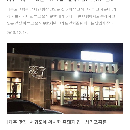
제주도 여행을 갈 때면 항상 맛있는 것 많이 먹고 와야지 하고 가는데..막
상 가보면 제대로 먹고 오질 못할 때가 많다. 이번 여행에서도 솔직히 맛
있는 걸 많이 먹고 오진 못했지만,그래도 갈치조림 하나는 맛있게 잘 먹
고 온 느낌이다 먹으면서 '맛있다' 생각하며 행복감을 느끼게 해준 갈치
2015. 12. 14.
조림 맛집은서귀포에 중문단지 근처에 위치한 이라는 음식점이다 둘째
날 숙소가 중문단지 내에 있는 제주롯데호텔이었기에 근처에 있는 음식
점을 찾게 되었다원래는 덤장이라는 곳을 갈까 하다가덤장은 예전에 가
본 기억이 있어서 이번에는 천제연 토속으로 결정 이곳은 얼마 전 JTBC
에서 방영한 '님과함께' 에서 배우 안문숙과 김범수 아나운서가 다녀간
곳이기도 하다 저녁에 호텔 수영장에서 놀기위해 조금 이른 저녁식사를
하러 갔다시간대가 오후..
[제주 맛집] 서귀포에 위치한 흑돼지 집 - 서귀포흑돈