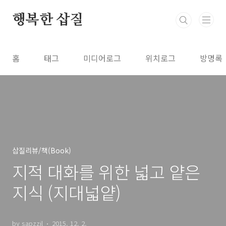
본문 바로가기
행복한 삽질
홈
태그
미디어로그
위치로그
방명록
삽질리뷰/책(Book)
지적 대화를 위한 넓고 얕은
지식 (지대넓얕)
by sapzzil
2015. 12. 2.