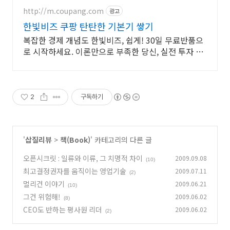
http://m.coupang.com
광고
한빛비즈 쿠팡 탄탄한 기본기 쌓기
복잡한 경제 개념도 한빛비즈, 쉽게! 30일 무료반품으
로 시작하세요. 이론만으로 부족한 당신, 실전 투자 전
략을 쿠팡에서 바로 만나보세요.
2
구독하기
'
삽질리뷰
>
책(Book)
' 카테고리의 다른 글
오픈시크릿 : 일류와 이류, 그 치명적 차이
2009.09.08
(10)
최고결정권자를 움직이는 영업기술
2009.07.11
(2)
멀리건 이야기
2009.06.21
(10)
그건 위험해!
2009.06.02
(8)
CEO도 반하는 평사원 리더
2009.06.02
(2)