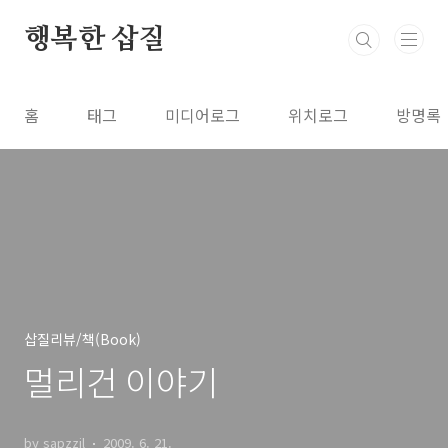
본문 바로가기
행복한 삽질
홈
태그
미디어로그
위치로그
방명록
삽질리뷰/책(Book)
멀리건 이야기
by sapzzil
2009. 6. 21.