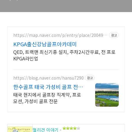
https://map.naver.com/p/entry/place/2004975
광고
158
KPGA출신강남골프아카데미
QED, 트랙맨 최신기종 설치, 주차2시간무료, 전 프로
KPGA라인업
https://blog.naver.com/hansu7290
광고
한수골프 태국 가성비 골프 전문
투어
태국 현지에서 골프장 직계약, 프로
모션, 가성비 골프 전문
멀리건 이야기
-