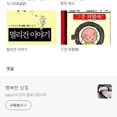
식 (지대넓얕)
명적 차이
멀리건 이야기
그건 위험해!
댓글
행복한 삽질
sapzzil 님의 블로그입니다.
구독하기