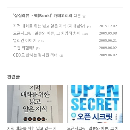
'
삽질리뷰
>
책(Book)
' 카테고리의 다른 글
지적 대화를 위한 넓고 얕은 지식 (지대넓얕)
2015.12.02
(4)
오픈시크릿 : 일류와 이류, 그 치명적 차이
2009.09.08
(10)
멀리건 이야기
2009.06.21
(10)
그건 위험해!
2009.06.02
(8)
CEO도 반하는 평사원 리더
2009.06.02
(2)
관련글
지적 대화를 위한 넓고 얕은 지
오픈시크릿 : 일류와 이류, 그 치