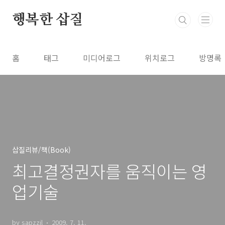
본문 바로가기
행복한 삽질
홈
태그
미디어로그
위치로그
방명록
삽질리뷰/책(Book)
최고결정권자를 움직이는 영
업기술
by sapzzil
2009. 7. 11.