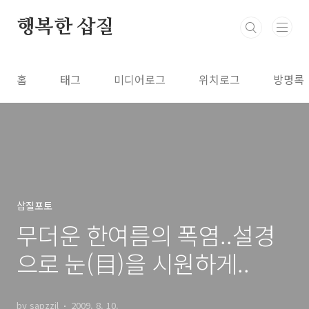
본문 바로가기
행복한 삽질
홈
태그
미디어로그
위치로그
방명록
삽질포토
무더운 한여름의 폭염..설경
으로 눈(目)을 시원하게..
by sapzzil
2009. 8. 10.