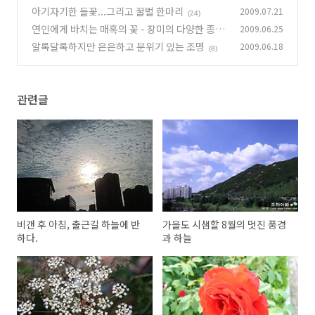
아기자기한 들꽃...그리고 꿀벌 한마리
2009.07.21
(24)
연인에게 바치는 매혹의 꽃 - 장미의 다양한 종류
2009.06.25
알록달록하지만 은은하고 분위기 있는 조명
2009.06.18
(6)
(8)
관련글
비갠 후 아침, 출근길 하늘에 반
가을도 시샘할 8월의 멋진 풍경
하다.
과 하늘