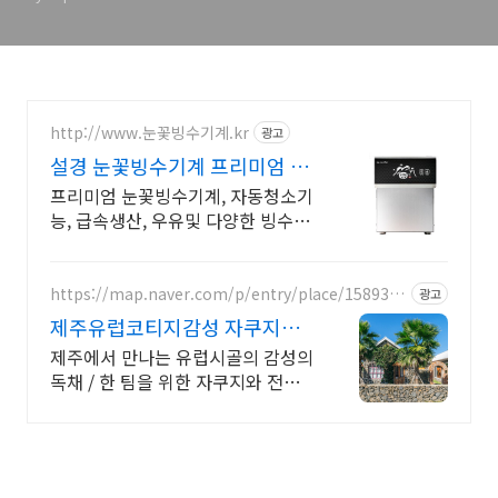
http://www.눈꽃빙수기계.kr
광고
설경 눈꽃빙수기계 프리미엄 빙
수기 설경
프리미엄 눈꽃빙수기계, 자동청소기
능, 급속생산, 우유및 다양한 빙수생
산.
https://map.naver.com/p/entry/place/1589368
광고
656
제주유럽코티지감성 자쿠지독
채 프라이빗 제주여행, 유럽감성
제주에서 만나는 유럽시골의 감성의
독채 / 한 팀을 위한 자쿠지와 전용
온실바베큐 모두 다른 다양한 유럽
감성의 제주독채에서 즐기는 프라이
빗 자쿠지와 전용온실바베큐