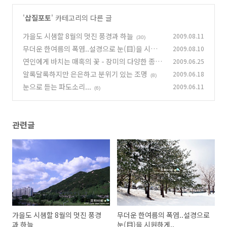
'
삽질포토
' 카테고리의 다른 글
가을도 시샘할 8월의 멋진 풍경과 하늘
2009.08.11
(30)
무더운 한여름의 폭염..설경으로 눈(目)을 시원하
2009.08.10
게..
연인에게 바치는 매혹의 꽃 - 장미의 다양한 종류
2009.06.25
(24)
알록달록하지만 은은하고 분위기 있는 조명
2009.06.18
(6)
(8)
눈으로 듣는 파도소리...
2009.06.11
(6)
관련글
가을도 시샘할 8월의 멋진 풍경
무더운 한여름의 폭염..설경으로
과 하늘
눈(目)을 시원하게..