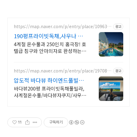
https://map.naver.com/p/entry/place/1096378
광고
163
190평프라이빗독채,사우나 예
쁜 4계절 온수수영장 힐링
4계절 온수풀과 250인치 홈극장! 호
텔급 침구와 안마의자로 완성하는
프리미엄독채 별빛 자쿠지와 불멍의
낭만! 스타일러와 사우나로 완성하
는 세심한 배려의 감성숙소
https://map.naver.com/p/entry/place/1970846
광고
886
압도적 바다뷰 하이엔드풀빌라
바다뷰 자쿠지 상시 무료
바다뷰200평 프라이빗독채풀빌라,
사계절온수풀/바다뷰자쿠지/사우
나/200인치시네마 200평 잔디정원,
소파에서 바다뷰, 에메랄드 감성 수
영장, 핀란드 사우나, 불멍
11
구독하기