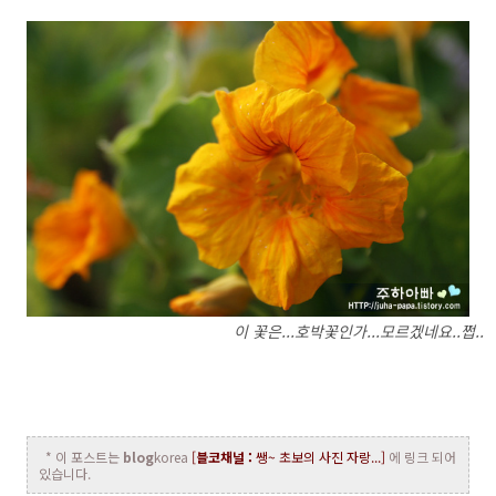
이 꽃은...호박꽃인가...모르겠네요..쩝..
* 이 포스트는
blog
korea
[
블코채널 :
쌩~ 초보의 사진 자랑...]
에 링크 되어
있습니다.