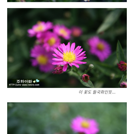
이 꽃도 들국화인듯...