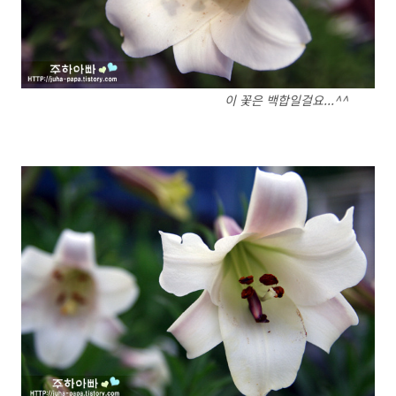
이 꽃은 백합일걸요...^^