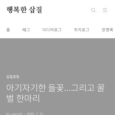
본문 바로가기
행복한 삽질
홈
태그
미디어로그
위치로그
방명록
삽질포토
아기자기한 들꽃...그리고 꿀
벌 한마리
by sapzzil
2009. 7. 21.