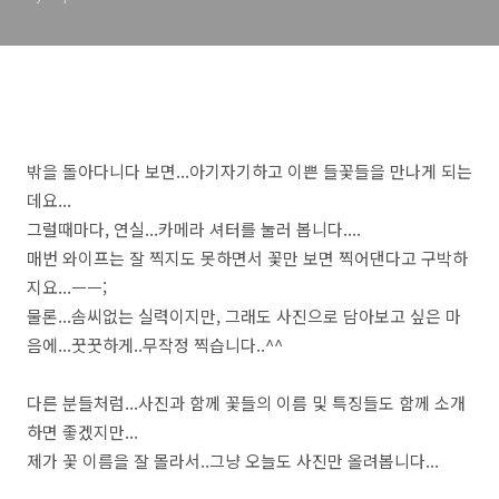
밖을 돌아다니다 보면...아기자기하고 이쁜 들꽃들을 만나게 되는
데요...
그럴때마다, 연실...카메라 셔터를 눌러 봅니다....
매번 와이프는 잘 찍지도 못하면서 꽃만 보면 찍어댄다고 구박하
지요...ㅡㅡ;
물론...솜씨없는 실력이지만, 그래도 사진으로 담아보고 싶은 마
음에...꿋꿋하게..무작정 찍습니다..^^
다른 분들처럼...사진과 함께 꽃들의 이름 및 특징들도 함께 소개
하면 좋겠지만...
제가 꽃 이름을 잘 몰라서..그냥 오늘도 사진만 올려봅니다...