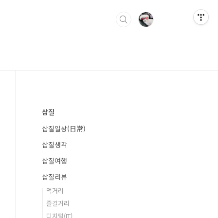
삽질
삽질일상(日常)
삽질생각
삽질여행
삽질리뷰
먹거리
즐길거리
디지털(IT)