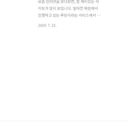
요즘 인터넷을 보다보면, 참 재미있는 사
이트가 많이 보입니다. 얼마전 파란에서
진행하고 있는 푸딩이라는 서비스에서 얼
굴인식 서비스를 선보였는데요... 이미 알
2009. 7. 25.
고 계신분도 있겠지만,,,모르는 분들을 위
해 소개해 봅니다. 자신의 사진을 올리면,
얼굴 나이와 함께, 연예인 중 자신과 닮은
사람이 누구인지 알려주는 서비스입니다.
아마도, 카메라에서 흔히 볼 수 있는 얼굴
인식 기능에, 검색기능을 첨가한 듯 합니
다. 예전에도 일때문에 업체들을 만나다
보면... 가끔 동영상에서 얼굴을 인식하여
캡처해오는 솔루션들이 있긴 했었는데
요... 이렇게 서비스로 내놓은 건 처음이
아닌가 싶네요...(솔직히 처음인지 아닌
지...정확히는 잘 모르겠습니다..ㅡㅡ;) 그
럼.. 구경한번 해 보시죠~ 먼저, 얼마나 정
확하게 인식하는지 궁금..