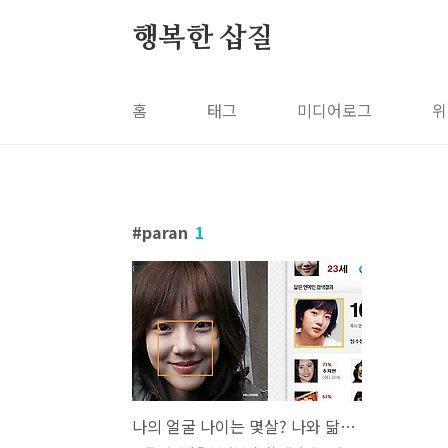
본문 바로가기
행복한 삽질
홈
태그
미디어로그
위
paran
1
나의 얼굴 나이는 몇살? 나와 닮은 연예인은 누구?