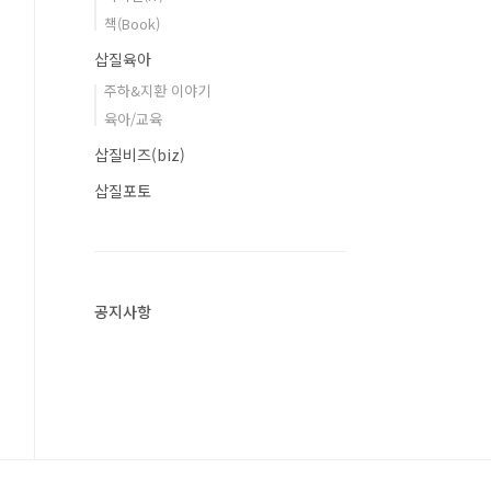
책(Book)
삽질육아
주하&지환 이야기
육아/교육
삽질비즈(biz)
삽질포토
공지사항