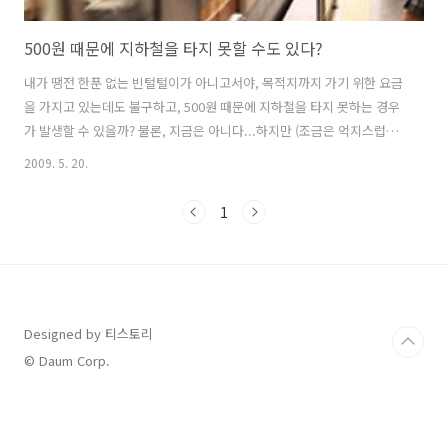
500원 때문에 지하철을 타지 못할 수도 있다?
내가 땡전 한푼 없는 빈털털이가 아니고서야, 목적지까지 가기 위한 요금
을 가지고 있는데도 불구하고, 500원 때문에 지하철을 타지 못하는 경우
가 발생할 수 있을까? 물론, 지금은 아니다...하지만 (조금은 억지스럽다
할수도 있겠지만) 앞으로는 전혀 가능성이 없는 것도 아니다... 왜냐하면,
2009. 5. 20.
지난 5월1일부터 지하철/전철 전 노선에서 기존에 사용하던 종이승차권
대신 1회용 교통카드로 바뀌었기 때문이다. 서울시는 서울, 경기, 인천
1
등 지하철/전철 전 노선에 1회용 교통카드를 도입하였다. 이에 따라 현재
지하철역에 가보면 아래와 같은 새로운 승차권 발급기를 볼 수 있다. 서
울시에 따르면 그동안 종이승차권은 연간 4.5억 장씩 발급돼면서, 제작
비용만 31억여 원으로 한 번 쓰고 버리는 종이승차권의 자원 낭비를..
Designed by 티스토리
© Daum Corp.