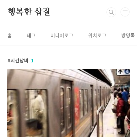
본문 바로가기
행복한 삽질
홈
태그
미디어로그
위치로그
방명록
시간낭비
1