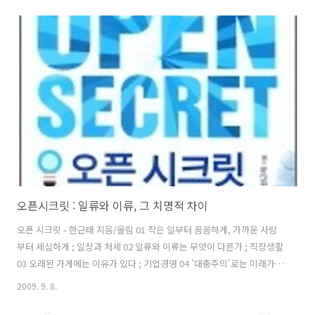
려쬐는 태양이지만... 나무가 품은 태양은 뜨거움으로 다가오는 것이 아
니라, 따사로움으로 포근하게 감싸줍니다. 나무가 품은 태양의 매력에 빠
져, 한참을 보고 있노라니...눈이 먼 것만 같습니다... * 이 포스트는
blogkorea [블코채널 : 쌩~ 초보의 사진 자랑...] 에 링크 되어있습니다.
오픈시크릿 : 일류와 이류, 그 치명적 차이
오픈 시크릿 - 한근태 지음/올림 01 작은 일부터 꼼꼼하게, 가까운 사람
부터 세심하게 ; 일상과 처세 02 일류와 이류는 무엇이 다른가 ; 직장생활
03 오래된 가게에는 이유가 있다 ; 기업경영 04 '대충주의'로는 미래가
없다 ; 사회생활 05 일류로 가는 길 ; 오픈시크릿 "일류는 매순간 100을
2009. 9. 8.
추구하고, 이류는 오늘도 99에 만족한다" 물은 100도에서 끓는다. 99도
에서는 절대로 끓지 않는다. 단 1도의 차이로 물의 상태가 질적으로 달라