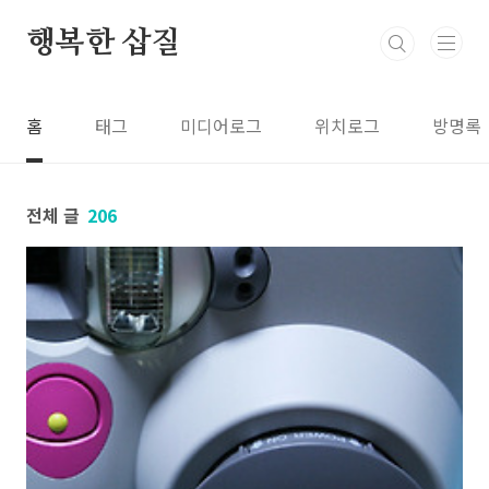
본문 바로가기
행복한 삽질
홈
태그
미디어로그
위치로그
방명록
전체 글
206