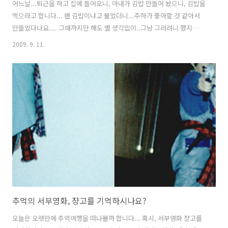
어느날...퇴근을 하고 집에 들어오니, 아내가 김밥 만들어 놨으니, 김밥을
먹으라고 합니다... 왠 김밥이냐고 물었더니...주하가 좋아할 것 같아서
만들었다나요.... 그때까지만 해도 별 생각없이..그냥 그러려니 했지
요.... 씻고 나서, 김밥 먹게 달라고 하니...주하 엄마가 접시에 김밥을 담
2009. 9. 11.
아오네요.... 엥??? 먹음직스러워 보이는 김밥이긴 한데.. 왠지 김밥이 좀
이상합니다... 다시 보니, 먹을 수 없는 김밥이네요.... 백업이라는 것을
가지고 만든 모형 김밥입니다...아이를 위해 만든 엄마표 김밥 교구인 것
이죠...^^ 백업으로 밥을 대신하고, 검정색 전선테이브를 감아서...김을
만들고.... 색깔 찍찍이를 이용해서 김밥 속의 야채를 표현했네요... 이렇
게 찍찍이를 이용해 붙여놓으니, 영락없는..
추억의 서부영화, 쟝고를 기억하시나요?
오늘은 오랫만에 추억여행을 떠나볼까 합니다... 혹시, 서부영화 쟝고를