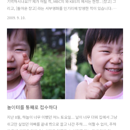
기억하시나요?? 제가 어릴 적, MBC의 와 KBS의 에서는 한창.. [쟝고] 그
리고, [돌아온 쟝고] 라는 서부영화를 인기리에 방영한 적이 있습니다.
'프랑코 네로'라는 배우가 주연을 맡았던 영화인데요...정말 재밌게 봤던
2009. 9. 10.
기억이 납니다.. 쟝고는 언제나 카우보이 모자에..망토를 두르고, (위 사
진에서 보이는 것처럼) 관 하나를 끌고 다녔죠... 그 관 안에는 일반적인
서부영화에서는 생각지도 못할 막강 화력의 기관총이 들어있습니다. 총
솜씨도 좋았지만, 무엇보다 저 엄청난 위력의 기관총으로 악당들을 순식
간에 헤치워 버리던 쟝고... 당시, 쟝고 뿐만 아니라, SHANE 등 각종 서
부영화가 인기를 끌던 시기였죠... 솔직히, 자세한 ..
놀이터를 통째로 접수하다
지난 8월, 하늘이 너무 이뻤던 어느 토요일... 날이 너무 더워 집에서 그냥
쉬고만 싶었던 아빠를 끝내 밖으로 끌고 나간 주하.... 어쩔 수 없이, 주하