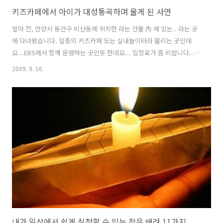
키즈카페에서 아이가 대성통곡하며 울게 된 사연
얼마 전, 안양시 동안구 비산동에 위치한 라는 건물 內 에 있는.. 라는 곳
에 다녀왔습니다. 일종의 키즈카페 또는 실내놀이터라 불리는 곳인데
요...EBS에서 함께 운영하는 곳인듯 한데요... 입장료가 좀 비쌉니다...
(유아 15,000원 / 어른 10,000원) 비쌌지만..초대권 및 할인권이 생겨서
2009. 9. 16.
주하를 데리고 갔었습니다. 근데, 어른을 위한 초대권 1장에, 아이를 위
한 할인권 1장이 있었는데도 불구하고... 입장료로 2만원이나 나갔네요.
왠지 좀 비싼 느낌입니다...그래도 주하가 좋아하니, 봐주기로 했습니
다..^^ 체험 놀이터의 실내 전경입니다. 솔직히 부모의 입장에선 가격대
비 별로 맘에 안듭니다. 왠지 비싼 금액에 비하여, 별거 없어 보이더군
요...ㅎㅎ... 그래도, 기왕 돈내고 갔으니, 재밌게 놀..
내가 일상에서 쉽게 실천할 수 있는 작은 배려 11가지