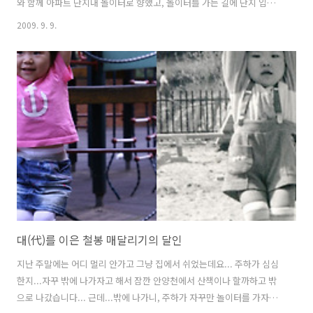
와 함께 아파트 단지내 놀이터로 향했고, 놀이터를 가는 길에 단지 입구
를 지나쳤습니다. 아파트 단지 입구에 있는 조각상입니다. 평소, 주하는
2009. 9. 9.
이 조각상을 별로 좋아하지 않습니다. 어두운 아이들이 무서운가 봅니
다.. 근데, 이날은 옆으로 가더니 한참을 쳐다봅니다.... "너 누구니???"
주하는 어딘가 멀리 놀러가지 않아도, 단지 집 바로 앞에만 나서더라도...
그저 밖에 나가는 것 자체만으로도 신이 나는 모양입니다.. 표정이 아주
끝내주네요...ㅎㅎ.. (엄마는 오른쪽 사진을 보더니, 주몽에 나온 모팔모
같다고 하더군요...ㅎㅎ) 이번엔, 재미난 표정..
대(代)를 이은 철봉 매달리기의 달인
지난 주말에는 어디 멀리 안가고 그냥 집에서 쉬었는데요... 주하가 심심
한지...자꾸 밖에 나가자고 해서 잠깐 안양천에서 산책이나 할까하고 밖
으로 나갔습니다... 근데...밖에 나가니, 주하가 자꾸만 놀이터를 가자고