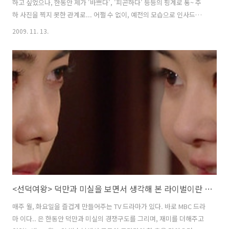
하고 싶었으나, 한동안 제가 '바쁘다', '피곤하다' 등등의 핑계로 통~ 주
하 사진을 찍지 못한 관계로... 어쩔 수 없이, 예전의 모습으로 인사드립
니다...^^ 생후 80일쯤부터는 엎어놓으면 곧잘 머리를 들곤 했답니다...
2009. 11. 13.
처음엔 조금 힘들어 하는듯 하더니, 2,3일 지났다고...이젠 제법 머리도
높이들고, 한쪽팔을 살짝 들기도 하고, 신나게 웃기도 하네요... 다만,,,엎
드려 있다보니...침을 거하게 흘렸다는거...ㅋㅋ... 그래도, 이렇게 다시
돌아보니, 너무 기특하고 이쁜거 있죠~~ ^^
<선덕여왕> 덕만과 미실을 보면서 생각해 본 라이벌이란 존재
매주 월, 화요일을 즐겁게 만들어주는 TV 드라마가 있다. 바로 MBC 드라
마 이다.. 은 한동안 덕만과 미실의 경쟁구도를 그리며, 재미를 더해주고