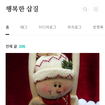
본문 바로가기
행복한 삽질
홈
태그
미디어로그
위치로그
방명록
전체 글
206