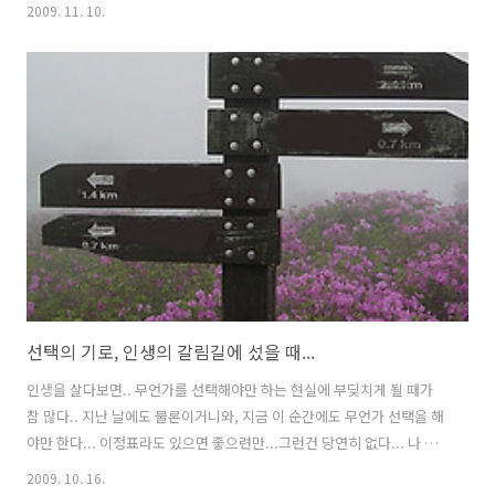
하긴 하겠는데.... 왠지 좀 어설프다... 시행 전의 홍보도 그렇고, 시설도
2009. 11. 10.
그렇고...왠지 맘에 안든다... 기껏해야 지하철 통로 여기저기에 "우측보
행"이라는 스티커와 안내 홍보물이 걸려 있을 뿐이다... 그래도...이제 시
작하는 것이니...차근차근 하면 되겠지 싶었다... 그렇다면...우측보행을
시행한지 한달이 조금 넘은 지금...사람들은 얼마나 바뀌었을까?? 솔직
히, 아직까지는 전혀 바뀐것 같지 않다... 물론, 수십년간 습관처럼 몸에
배어 있는 것을 단시간내에 바꾼다는 것은 분명 쉽지 않으리..
선택의 기로, 인생의 갈림길에 섰을 때...
인생을 살다보면.. 무언가를 선택해야만 하는 현실에 부딪치게 될 때가
참 많다.. 지난 날에도 물론이거니와, 지금 이 순간에도 무언가 선택을 해
야만 한다... 이정표라도 있으면 좋으련만...그런건 당연히 없다... 나 역
시, - 아직 그리 길지 않은 삶을 살았지만 - 수많은 선택의 기로에서 어떤
2009. 10. 16.