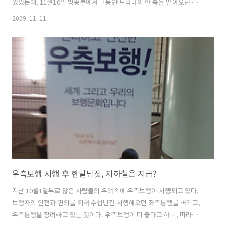
있었는데, 11월10일 방송분에서 그동안 드라마의 한 축을 맡아오던 미실
이 자살로 생을 마감했다. (왠지 아쉽다...) 어쨌거나, 나는 이날 방송분
2009. 11. 11.
중 마지막 장면을 떠올려 본다. 미실의 죽음앞에 선, 덕만이 머리속으로
미실에게 하던 말(言), "당신이 없었더라면, 나는 아무것도 아니었을지도
모릅니다...." 그렇다....실제 역사에서는 어땠을지 모르겠으나, 최소한
드라마 에서는, 강력한 맞수, 진정한 라이벌....미실이란 존재가 없었다
면, 지금의 덕만은 없었을지도 모른다. 미실은 덕만에게 라이벌이자, 멘
토의 존재(?)가 되어주고 있었다. 덕만은 미실을 통해..
우측보행 시행 후 한달남짓, 지하철은 지금?
지난 10월1일부로 많은 사람들의 우려속에 우측보행이 시행되고 있다.
보행자의 안전과 편의를 위해 수십년간 시행해오던 좌측통행를 버리고,
우측통행을 장려하고 있는 것이다. 우측보행이 더 좋다고 하니, 따라야