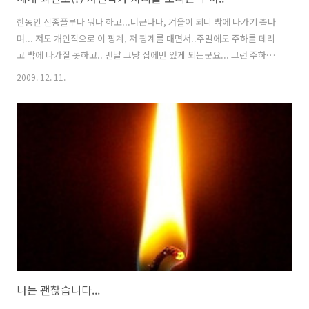
한동안 신종플루다 뭐다 하고...더군다나, 겨울이 되니 밖에 나가기 춥다
며... 저도 개인적으로 이 핑계, 저 핑계를 대면서..주말에도 주하를 데리
고 밖에 나가질 못하고.. 맨날 그냥 집에만 있게 되는군요... 그런 주하가
집에서 심심했는지...갑자기 방에 있던 똑딱이 카메라를 들고 나오더
2009. 12. 11.
니... 대뜸 의자에 앉아있는 곰돌이 인형을 찍기 시작합니다.. 뒤에서 보
니, 폼은 그럴싸 해 보이는군요....ㅎㅎ.. '사진이 잘 나왔나?' 찍은 사진
이 어떤지 확인도 해보구요... 그러다가, 옆에서 본인을 찍고 있는 아빠를
발견하고는... 자기도 아빠를 찍겠다고 폼을 잡습니다... '찰칵!! 아빠는
딱 찍혔어요~~" 이번엔 곰돌이를 찍은 사진이 맘에 안 들었던지...의자를
이리저리 움직이며 다시 구도를 잡고 있습니다..
나는 괜찮습니다...