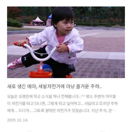
길을 선택할 지 고민했던 것 같다... 그리고, 그 기로에서, 어떤 길을 선택
했느냐에 따라... 우리의 인생을 바뀌기도 한다... 그 선택이 무엇이었건..
그 선택이 어떤 결과를 가져오건... 선택에 대한 책임은 내가 지어야 하기
에...나의 인생을 바꿀 수도 있는 것이기에... 쉽사리 결정하지 못하고 한
참을 고민하기도 하는 것이리라... 어떤 경우엔... 선택하는 것이 두려워,
혹시나 선택을 하지 않아도 되는 또..
새로 생긴 애마, 세발자전거에 마냥 즐거운 주하..
오늘은 오랜만에 최근 소식을 하나 전해봅니다..^^ 평소 주변의 아이들
이 자전거를 타고 다니면, 그렇게 타고 싶어하고...사달라고 조르던 주하
에게... 드디어... 그토록 원하던 자전거가 생겼습니다. 지난 추석, 큰누나
네 갔더니...주하의 사촌언니인 송희가 새로 네발자전거를 샀다며, 주하
2009. 10. 14.
타라고, 기존에 있던 세발자전거를 주었답니다..^^ 자전거에 마냥 신난
주하... 주말이 되니, 바로 자전거 타러 나가자고 조르는군요...^^ 앞으