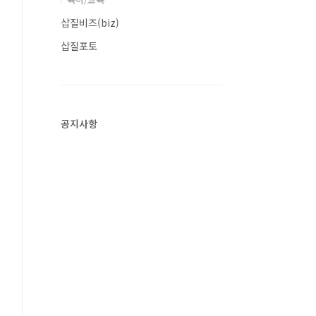
삽질비즈(biz)
삽질포토
공지사항