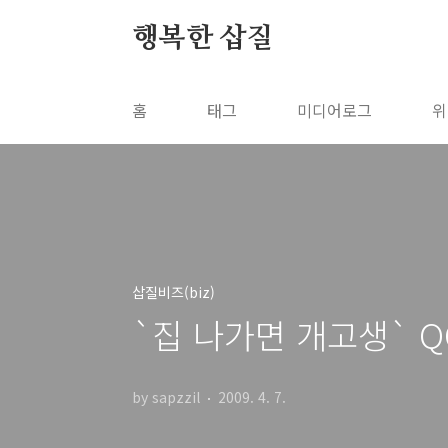
본문 바로가기
행복한 삽질
홈
태그
미디어로그
위
삽질비즈(biz)
`집 나가면 개고생` Q
by sapzzil
2009. 4. 7.