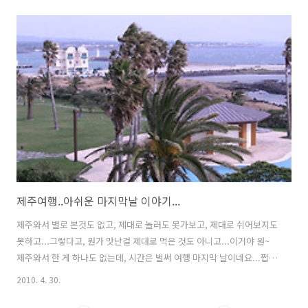
이 갔는지도 모르게 지난 5월5일 드디어 주하 동생이 태어났답니다...(아
직 이름은 못지었네요..ㅡㅡ;) 불쌍(?)하게도 어린이날인 5월5일이 생일
이 되어버렸네요...ㅎㅎ 착한녀석....다~ 엄마, 아빠를 생각해서겠지
요....^^ 그래도, 어린이날 이라고...지 누나(주하)가 나들이도 할 수 있게
잘 참고 있다가... 주하가 밖에서 잘 놀고난 뒤, 오후에 집에 들어와서 쉬
고 있으려니, 더이상 기다리지 못하고 세상밖으로..
제주여행..아쉬운 마지막날 이야기...
제주와서 별로 본것도 없고, 제대로 놀러도 못가보고, 제대로 쉬어보지도
못하고...그렇다고, 뭔가 맛난걸 제대로 먹은 것도 아니고...이거야 원~
제주와서 한 게 하나도 없는데, 시간은 벌써 여행 마지막 날이네요...쩝...
ㅡㅡ; 아침에 일어나니, 창밖으로 리조트의 정원과 저 멀리 바다가 보입
2010. 4. 30.
니다... 잠깐의 눈요기이지만, 왠지.. 방을 바꾸길 잘했다는 생각이 듭니
다..ㅎㅎ 근데, 유난히도 바람이 엄청 불더군요...바람소리부터가 장난이