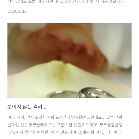
삭의 상태로 오늘, 내일 하던터라.. 결국 간단히 외식이나 하는 걸로 일정
을 잡았더랍니다. 무얼 먹을까 고민하다가..결국, 주하는 지난 크리스마
2010. 5. 21.
스때 먹었던 먹물 파스타를 먹기위해 평촌에 있는 산타루치아라는 레스
토랑으로 길을 잡았습니다. (근데, 막상 가보니...크리스마스때는 특별메
뉴로 코스에서 나왔던 것이고, 정식 메뉴에는 없다고 하더군요...쩝..) 크
리스마스때 산타루치아에서 주하가 먹었던 먹물 파스타가 궁금하신 분
들은... http://juha-papa.tistory.com/191 글을 참조하시기 바랍니
다..^^ 근데, 주하가 산타루치아에서 머리가 짧았던 ..
보이지 않는 격려...
이 글 역시, 앞서 소개한 처럼 오래전에 발췌했던 글인데요... 결혼 생활
을 하는 많은 부부들에게 주는 교훈(?)인 것 같기도 하고, 부부생활을 함
에 있어서 생각해 볼 만한 이야기인듯 하여, 소개해 봅니다... 미국에 한