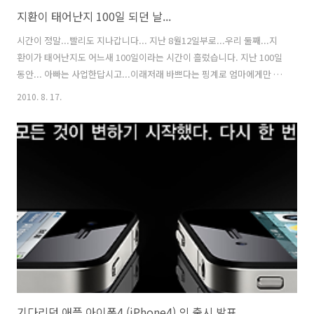
지환이 태어난지 100일 되던 날...
시간이 정말...빨리도 지나갑니다... 지난 8월12일부로...우리 둘째...지
환이가 태어난지도 어느새 100일이라는 시간이 흘렀습니다. 지난 100일
동안... 아빠는 사업한답시고...이래저래 바쁘다는 핑계로 엄마에게만 지
환이를 맡겨놓은채, 많이 이뻐도 못해주고, 시간만 흐른 듯 하군요... 주
2010. 8. 17.
하때에 비하면, 정말 지환이에게는 신경도 많이 못쓰고, 사랑도 많이 주
지 못한 것 같아 미안한 마음뿐입니다. 그래도, 참 늠름(?)하고 건강하
게...잘 커준 지환에게...그리고, 지난 100일도안 너무 고생한 와이프에
게 고맙고, 감사할 따름입니다. 낮잠을 제대로 못자서, 졸려서 울부짓는
아이를 굳이 사진 한장 찍어보겠다고, 의자에 앉혀놓은니...그래도 아빠
의 마음을 이해하는지 잠시 울음을 멈추고 살짝 미소를 지어..
기다리던 애플 아이폰4 (iPhone4) 의 출시 발표