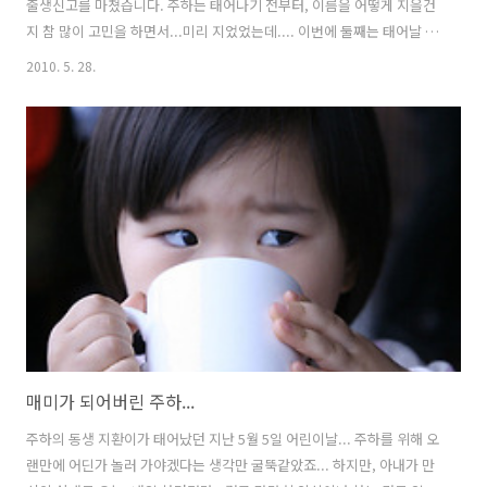
출생신고를 마쳤습니다. 주하는 태어나기 전부터, 이름을 어떻게 지을건
지 참 많이 고민을 하면서...미리 지었었는데.... 이번에 둘째는 태어날 때
까지 딱히 이름을 생각해 보지도 못했더랍니다...그래서 좀 미안하기도
2010. 5. 28.
하죠... 그렇다보니, 출생신고 하러갈 여유도 없었지만...이름을 짓지 못
해 좀 늦어진 것도 있지요...ㅎㅎ.. 우리 아들...둘째의 이름은... "슬기로
운 지혜를 가지고, 세상의 불꽃이 되어 밝게 빛나라" 라는 뜻으로 이라고
지었습니다... 윤지환(尹智煥) - 다스릴 윤(尹) - 슬기로울, 지혜 지(智) -
불꽃, 밝을 환(煥) 항상 건강하고, 언제나 웃음을 잃지 않는 밝은 아이로
자라주기를 기도합니다.... 앞으로 우리 ..
매미가 되어버린 주하...
주하의 동생 지환이가 태어났던 지난 5월 5일 어린이날... 주하를 위해 오
랜만에 어딘가 놀러 가야겠다는 생각만 굴뚝같았죠... 하지만, 아내가 만