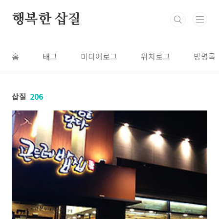
본문 바로가기
행복한 삽질
홈
태그
미디어로그
위치로그
방명록
삽질
206