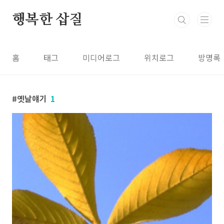
본문 바로가기
행복한 삽질
홈
태그
미디어로그
위치로그
방명록
옛날얘기
1