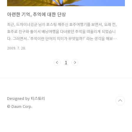
아련한 기억, 추억에 대한 단상
최근, 드자이너김군 님이 포스팅 해주신 호주여행기를 보면서, 오래 전,
호주로 친구와 둘이서 배낭여행을 다녀왔던 추억을 떠올리게 되었습니
다. 그러면서..'추억이란 단어의 의미가 무엇일까?' 라는 생각을 해보게
되더군요... 사람들은 추억을 간직하길 바라는 경향이 있는 듯 합니다....
2009. 7. 28.
추억이 없는 사람에게는 재미없고, 무미건조한 사람 취급을 하기도 하구
요... 왜 그럴까요?? 사전에 의하면, 추억이 없는 사람은 절대 없을 것 같
1
은데...그리고, 그다지 큰 의미도 없는 듯 한데... 한번, '추억'이라는 단어
의 뜻을 검색해 보았습니다. 그랬더니, 위키백과에서는 추억을 기억과 동
일시 해 놓았더군요... 기억(記憶, Memory) : 지난간 경험을 인간 또는
동물이 자신의 정신 속에 저장해 둔 것을 말한다. ..
Designed by 티스토리
© Daum Corp.