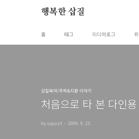
본문 바로가기
행복한 삽질
홈
태그
미디어로그
위
삽질육아/주하&지환 이야기
처음으로 타 본 다인용
by sapzzil
2009. 9. 23.