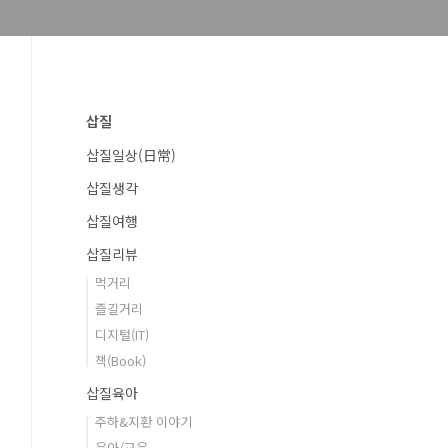
삽질
삽질일상(日常)
삽질생각
삽질여행
삽질리뷰
먹거리
즐길거리
디지털(IT)
책(Book)
삽질육아
주하&지환 이야기
육아/교육