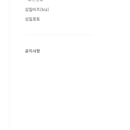
삽질비즈(biz)
삽질포토
공지사항