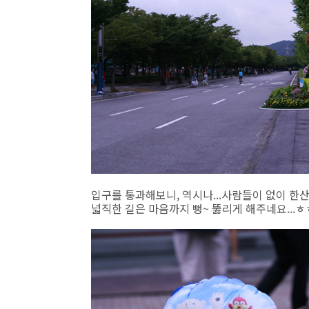
입구를 통과해보니, 역시나...사람들이 없이 한산
넓직한 길은 마음까지 뻥~ 뚫리게 해주네요...ㅎㅎ