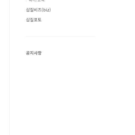
삽질비즈(biz)
삽질포토
공지사항