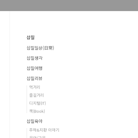
삽질
삽질일상(日常)
삽질생각
삽질여행
삽질리뷰
먹거리
즐길거리
디지털(IT)
책(Book)
삽질육아
주하&지환 이야기
육아/교육