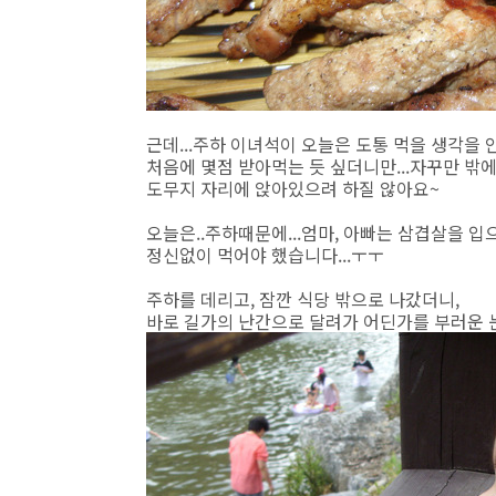
근데...주하 이녀석이 오늘은 도통 먹을 생각을 안
처음에 몇점 받아먹는 듯 싶더니만...자꾸만 밖에
도무지 자리에 앉아있으려 하질 않아요~
오늘은..주하때문에...엄마, 아빠는 삼겹살을 입
정신없이 먹어야 했습니다...ㅜㅜ
주하를 데리고, 잠깐 식당 밖으로 나갔더니,
바로 길가의 난간으로 달려가 어딘가를 부러운 