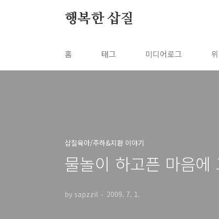
본문 바로가기
행복한 삽질
홈
태그
미디어로그
위
삽질육아/주하&지환 이야기
물놀이 하고픈 마음에 
by sapzzil
2009. 7. 1.