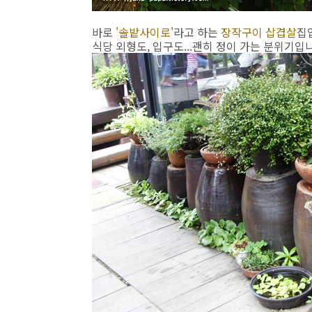
바로
'솔밭사이로'
라고 하는
장작구이 삽겹살
집
식당 외형도, 입구도...괜히 정이 가는 분위기입니