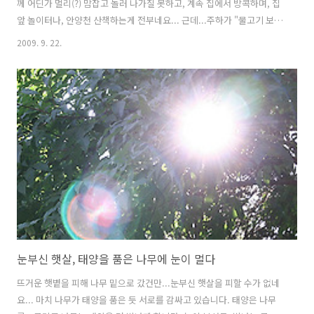
께 어딘가 멀리(?) 맘잡고 놀러 나가질 못하고, 계속 집에서 방콕하며, 집
앞 놀이터나, 안양천 산책하는게 전부네요... 근데...주하가 "물고기 보러
가자!" 하는군요.... 저는 '무슨 물고기?' 하는 표정으로 주하 엄마를 쳐다
2009. 9. 22.
봤더니.... 저쪽 다리 밑에 가면 큰 물고기들이 엄청 많다는 것입니다...
평소, 주중에 주하와 안양천 산책을 자주하는데, 특이하게...저쪽편에 있
는 다리 밑에만 엄청 큰 물고기들이 굉장히 많다고 하더군요... 그래서...
물고기를 보러, 다리 향했습니다.... 다리에 도착하여, 다리 밑의 안양천
을 바라보았더니....오~~~ 장난 아니네요~~ 정말 물고기들이 엄청 많습
니다... 큰 물고기들부터...새끼로 보이는 ..
눈부신 햇살, 태양을 품은 나무에 눈이 멀다
뜨거운 햇볕을 피해 나무 밑으로 갔건만...눈부신 햇살을 피할 수가 없네
요... 마치 나무가 태양을 품은 듯 서로를 감싸고 있습니다. 태양은 나무