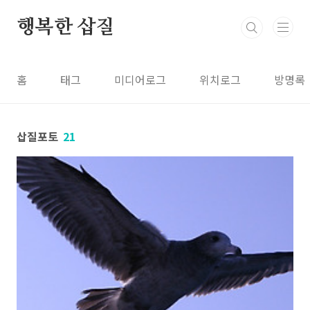
본문 바로가기
행복한 삽질
홈
태그
미디어로그
위치로그
방명록
삽질포토
21