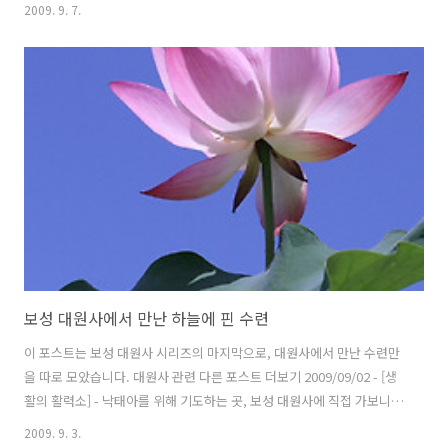
람들이 할미바위와 할아비바위까지 들어갔다가...점점 밀물이 들어오면
2009. 9. 7.
서 밖으로 나오는 모습입니다. 저희도 조금만 늦었으면, 바닷물에 젖을뻔
했네요...^^ 이제 물이 제법 찾는데, 아직도 나오지 못한 사람들이 꽤 많
습니다... 다 나오기 전에, 물이 가득 차면 어떻하죠??? * 이 포스트는
blogkorea [블코채널 : 쌩~ 초보의 사진 자랑...] 에 링크 되어있습니다.
보성 대원사에서 만난 하늘에 핀 수련
이 포스트는 보성 대원사 시리즈의 마지막으로, 대원사에서 만난 수련만
을 따로 모았습니다. 대원사 관련 다른 포스트 더보기 2009/09/02 - [생
활의 활력소] - 낙태아를 위해 기도하는 곳, 보성 대원사에 직접 가보니..
2009/09/01 - [주하이야기] - 주하..수련을 만나러 가다 - 전라도 보성 대
2009. 9. 3.