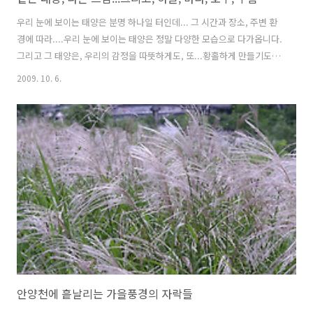
우리 눈에 보이는 태양은 분명 하나일 터인데... 그 시간과 장소, 주변 환
경에 따라....우리 눈에 보이는 태양은 정말 다양한 모습으로 다가옵니다.
그리고 그 태양은, 우리의 감정을 따뜻하게도, 또...황홀하게 만들기도 하
지요.... 이곳은 변산반도 앞바다인데요... 태양과 바다가 어울어진 석양
2009. 10. 6.
의 모습은 실로, 감탄을 금치 못합니다.... 눈이 부시고, 뜨겁기만 한 줄
알았던 태양이...보여주는 저녁의 노을빛은 사람의 마음을 쏘~옥 빠져들
게 합니다. 같은 시간, 같은 장소에서 찍은 사진인데... 약간의 조작으로
조금은 차가운 듯 하기도 한... 느낌이 전혀 다른 새로운 사진이 되었습니
다. 또다른 느낌의 석양입니다... 정확한 위치는 기억이 가물가물 한데
요...이곳은 제주도의 한 지역입니다. 태양과 바다..
안양천에 흩날리는 가을풍경의 자락들