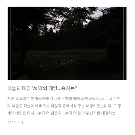
원사 대원사(大原寺)는 전라남도 보성군 문덕면 죽산리 천봉산(天鳳山)
에 위치한 사찰입니다.. 대원사에 도착하면 먼저 애련정(愛蓮亭)이 눈에
들어옵니다. 그리고, 애련정 앞에는 연못이 있으며, 그 연못에는 수련이
여기저기 피어 있습니다. 수북한 잎들 사이로 곱게 피어오른 수련이 살며
시 고개를 내밀고 있습니다. 수련 하나는 부끄러운지...밖으로 얼굴을 내
밀지 못하고 있군요... 대련사로 극락전 앞마당에..
하늘의 태양 Vs 땅의 태양...승자는?
지난 일요일 인천대공원에 갔다가 두개의 태양을 만났습니다.... 그 두개
의 태양은 하늘에서 비추는 태양과 땅에서 비추는 태양이었습니다. 그 두
개의 태양은 마치...누가 더 밝은지...누가 더 눈이 부신지를 대결하는 듯
하였습니다. 최소한 제 앞에서는 땅의 태양이 이겼습니다... 하늘의 태양
2009. 9. 1.
은 나무로 가릴 수가 있었거든요... ^^ * 이 포스트는 blogkorea [블코채
널 : 쌩~ 초보의 사진 자랑...] 에 링크 되어있습니다.