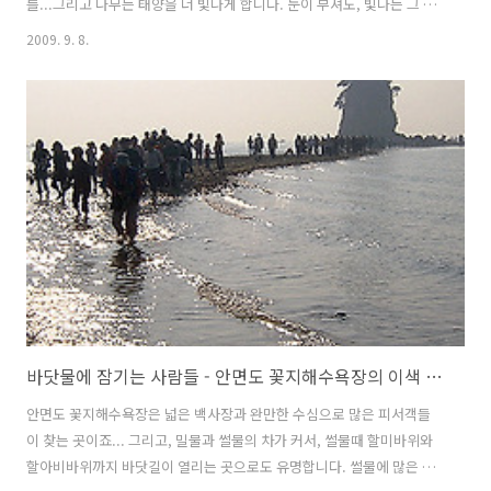
를...그리고 나무는 태양을 더 빛나게 합니다. 눈이 부셔도, 빛나는 그 모
습에 눈을 뗄 수가 없습니다. 밖에 있을때는 뜨거운 햇볕으로 무덥게 내
2009. 9. 8.
려쬐는 태양이지만... 나무가 품은 태양은 뜨거움으로 다가오는 것이 아
니라, 따사로움으로 포근하게 감싸줍니다. 나무가 품은 태양의 매력에 빠
져, 한참을 보고 있노라니...눈이 먼 것만 같습니다... * 이 포스트는
blogkorea [블코채널 : 쌩~ 초보의 사진 자랑...] 에 링크 되어있습니다.
바닷물에 잠기는 사람들 - 안면도 꽃지해수욕장의 이색 풍경
안면도 꽃지해수욕장은 넓은 백사장과 완만한 수심으로 많은 피서객들
이 찾는 곳이죠... 그리고, 밀물과 썰물의 차가 커서, 썰물때 할미바위와
할아비바위까지 바닷길이 열리는 곳으로도 유명합니다. 썰물에 많은 사