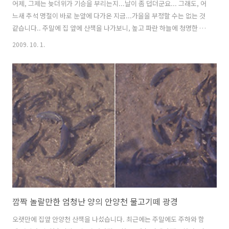
어제, 그제는 늦더위가 기승을 부리는지...날이 좀 덥더군요... 그래도, 어
느새 추석 명절이 바로 눈앞에 다가온 지금...가을을 부정할 수는 없는 것
같습니다.. 주말에 집 앞에 산책을 나가보니, 높고 파란 하늘에 청명한 날
씨를 지닌 채, 온 세상을 아름답게 만드는 가을이란 넘은... 어느새 저희
2009. 10. 1.
집앞 안양천에도 깊숙히 그 발을 드리우고 있었습니다. 안양천에는 백로
(?) 한마리가 유유자적 여유를 즐기고 있군요.... (줌을 최대로 했는데도,
크게 담지 못했네요...ㅋ~) 가끔 청둥(?)오리들도 보이는데, 이날은 눈에
띄질 않습니다... 억새도 가을 바람에 그 물결이 출렁이고 있습니다.. 이
름을 알지 못하지만, 특이하게 생긴 꽃이 예쁘게 피어있군요.... 혹시, 이
꽃의 이름을 아시는분 계시나요? 강아지..
깜짝 놀랄만한 엄청난 양의 안양천 물고기떼 광경
오랫만에 집앞 안양천 산책을 나섰습니다. 최근에는 주말에도 주하와 함