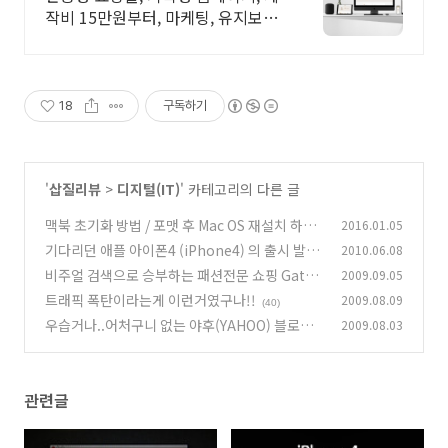
작비 15만원부터, 마케팅, 유지보수
관리까지
18
구독하기
'
삽질리뷰
>
디지털(IT)
' 카테고리의 다른 글
맥북 초기화 방법 / 포맷 후 Mac OS 재설치 하기
2016.01.05
기다리던 애플 아이폰4 (iPhone4) 의 출시 발표
2010.06.08
(1)
비주얼 검색으로 승부하는 패션전문 쇼핑 Gate
2009.09.05
(6)
way - VIZOOO
트래픽 폭탄이라는게 이런거였구나!!
2009.08.09
(23)
(40)
우습거나..어처구니 없는 야후(YAHOO) 블로그
2009.08.03
랭킹
(24)
관련글