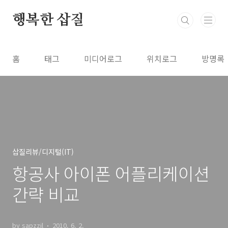
본문 바로가기
행복한 삽질
홈
태그
미디어로그
위치로그
방명록
삽질리뷰/디지털(IT)
항공사 아이폰 어플리케이션
간략 비교
by sapzzil
2010. 6. 2.