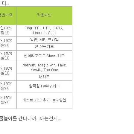
다..
놀이를 간다니까...아는건지...