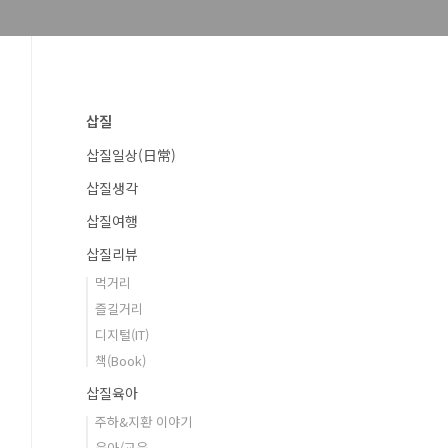
삽질
삽질일상(日常)
삽질생각
삽질여행
삽질리뷰
먹거리
즐길거리
디지털(IT)
책(Book)
삽질육아
주하&지환 이야기
육아/교육