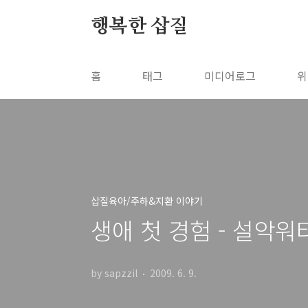
본문 바로가기
행복한 삽질
홈
태그
미디어로그
위
삽질육아/주하&지환 이야기
생애 첫 경험 - 설악
by sapzzil
2009. 6. 9.