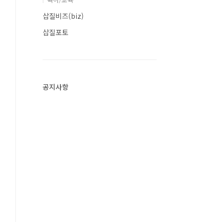
삽질비즈(biz)
삽질포토
공지사항