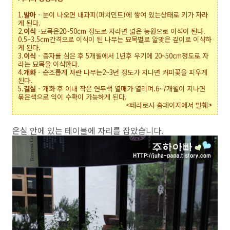
1.
발아
-
눈이 나오면 내과피(퍼치민트)에 쌓여 있는상태로 키가 자라
게 된다.
2.
이식
-
묘목은20~50cm 정도로 자라면 넓은 농원으로 이식이 된다.
0.5~3.5cm간격으로 이식이 된 나무는 묘목별로 알맞은 깊이로 이식하
게 된다.
3.
이식
-
종자를 심은 후 5개월에서 1년후 우기에 20~50cm정도로 자
라는 묘목을 이식한다.
4.
개화
-
순조롭게 자란 나무는2~3년 정도가 지나면 커피꽃을 피우게
된다.
5.
결실
-
개화 후 이내 작은 연두색 열매가 열리며.6~7개월이 지나면
붂은색으로 익이 수확이 가능하게 된다.
<테라로사 홈페이지에서 발췌>
온실 안에 있는 테이블에 자리를 잡았습니다.