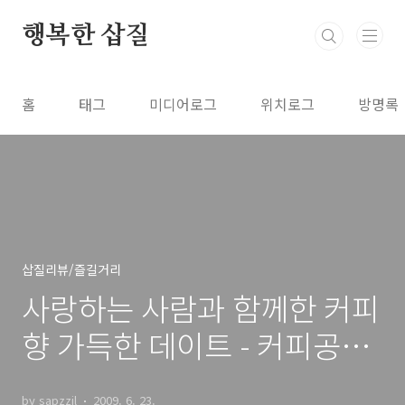
본문 바로가기
행복한 삽질
홈
태그
미디어로그
위치로그
방명록
삽질리뷰/즐길거리
사랑하는 사람과 함께한 커피
향 가득한 데이트 - 커피공장
테라로사
by sapzzil
2009. 6. 23.