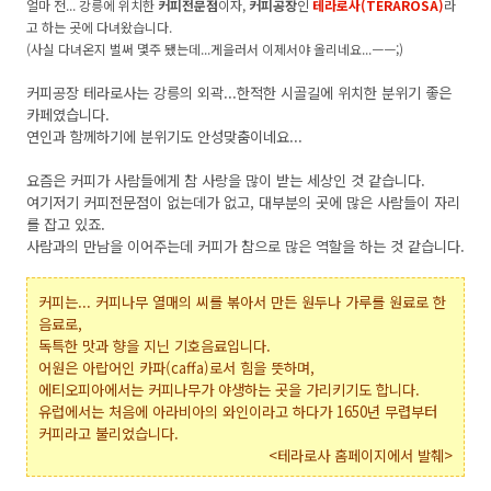
얼마 전...
강릉에 위치한
커피전문점
이자,
커피공장
인
테라로사(TERAROSA)
라
고 하는 곳에 다녀왔습니다.
(사실 다녀온지 벌써 몇주 됐는데...게을러서 이제서야 올리네요...ㅡㅡ;)
커피공장 테라로사는 강릉의 외곽...한적한 시골길에 위치한 분위기 좋은
카페였습니다.
연인과 함께하기에 분위기도 안성맞춤이네요...
요즘은 커피가 사람들에게 참 사랑을 많이 받는 세상인 것 같습니다.
여기저기 커피전문점이 없는데가 없고, 대부분의 곳에 많은 사람들이 자리
를 잡고 있죠.
사람과의 만남을 이어주는데 커피가 참으로 많은 역할을 하는 것 같습니다.
커피는... 커피나무 열매의 씨를 볶아서 만든 원두나 가루를 원료로 한
음료로,
독특한 맛과 향을 지닌 기호음료입니다.
어원은 아랍어인 카파(caffa)로서 힘을 뜻하며,
에티오피아에서는 커피나무가 야생하는 곳을 가리키기도 합니다.
유럽에서는 처음에 아라비아의 와인이라고 하다가 1650년 무렵부터
커피라고 불리었습니다.
<테라로사 홈페이지에서 발췌>