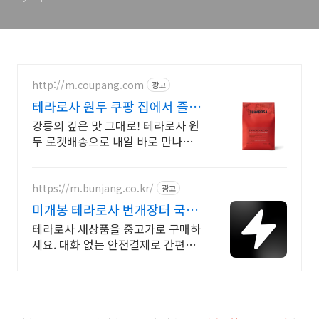
http://m.coupang.com
광고
테라로사 원두 쿠팡 집에서 즐기
는 카페
강릉의 깊은 맛 그대로! 테라로사 원
두 로켓배송으로 내일 바로 만나보
세요. 홈카페 필수템! 대용량 원두로
고소한 맛과 향을 매일 신선하게 즐
겨요.
https://m.bunjang.co.kr/
광고
미개봉 테라로사 번개장터 국내
최대 브랜드 중고거래
테라로사 새상품을 중고가로 구매하
세요. 대화 없는 안전결제로 간편하
게! 전국 각지에서 올라오는 전국구
최다 상품 매일 10만 개 이상의 신규
상품 업로드